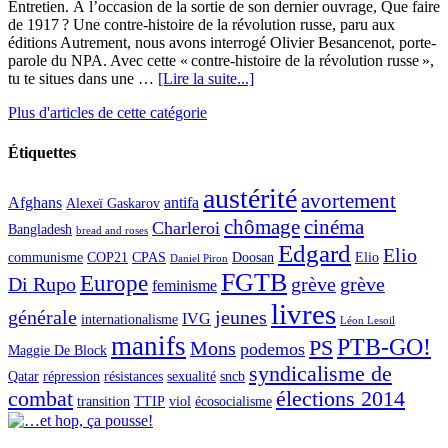
Entretien. À l’occasion de la sortie de son dernier ouvrage, Que faire
de 1917 ? Une contre-histoire de la révolution russe, paru aux
éditions Autrement, nous avons interrogé Olivier Besancenot, porte-
parole du NPA. Avec cette « contre-histoire de la révolution russe »,
tu te situes dans une …
[Lire la suite...]
Plus d'articles de cette catégorie
Étiquettes
austérité
avortement
Afghans
antifa
Alexeï Gaskarov
chômage
cinéma
Charleroi
Bangladesh
bread and roses
Edgard
Elio
communisme
COP21
CPAS
Doosan
Elio
Daniel Piron
FGTB
Europe
Di Rupo
grève
grève
feminisme
livres
générale
jeunes
IVG
internationalisme
Léon Lesoil
manifs
PTB-GO!
PS
Mons
podemos
Maggie De Block
syndicalisme de
Qatar
répression
résistances
sexualité
sncb
combat
élections 2014
transition
TTIP
viol
écosocialisme