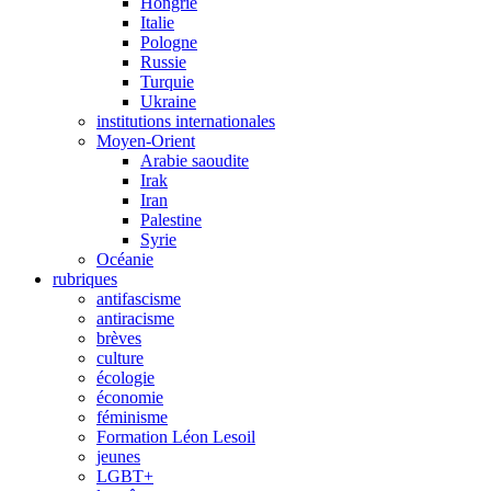
Hongrie
Italie
Pologne
Russie
Turquie
Ukraine
institutions internationales
Moyen-Orient
Arabie saoudite
Irak
Iran
Palestine
Syrie
Océanie
rubriques
antifascisme
antiracisme
brèves
culture
écologie
économie
féminisme
Formation Léon Lesoil
jeunes
LGBT+