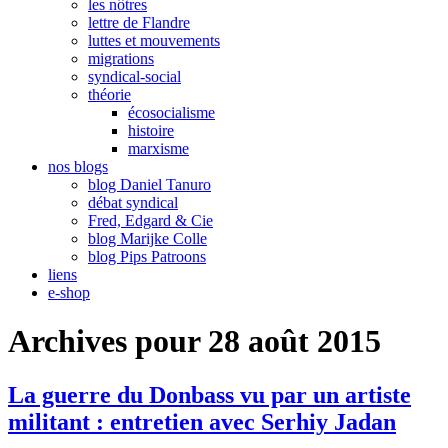
les nôtres
lettre de Flandre
luttes et mouvements
migrations
syndical-social
théorie
écosocialisme
histoire
marxisme
nos blogs
blog Daniel Tanuro
débat syndical
Fred, Edgard & Cie
blog Marijke Colle
blog Pips Patroons
liens
e-shop
Archives pour 28 août 2015
La guerre du Donbass vu par un artiste
militant : entretien avec Serhiy Jadan