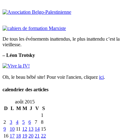
De tous les événements inattendus, le plus inattendu c’est la
vieillesse.
– Léon Trotsky
Oh, le beau bébé site! Pour voir l'ancien, cliquez
ici
.
calendrier des articles
août 2015
D
L
M
M
J
V
S
1
2
3
4
5
6
7
8
9
10
11
12
13
14
15
16
17
18
19
20
21
22