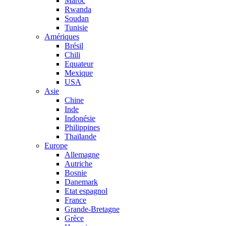
Maroc
Rwanda
Soudan
Tunisie
Amériques
Brésil
Chili
Equateur
Mexique
USA
Asie
Chine
Inde
Indonésie
Philippines
Thaïlande
Europe
Allemagne
Autriche
Bosnie
Danemark
Etat espagnol
France
Grande-Bretagne
Grèce