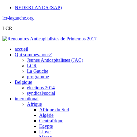
NEDERLANDS (SAP)
lcr-lagauche.org
LCR
accueil
Qui sommes-nous?
Jeunes Anticapitalistes (JAC)
LCR
La Gauche
programme
Belgique
élections 2014
syndical/social
international
Afrique
Afrique du Sud
Algérie
Centrafrique
Egypte
Libye