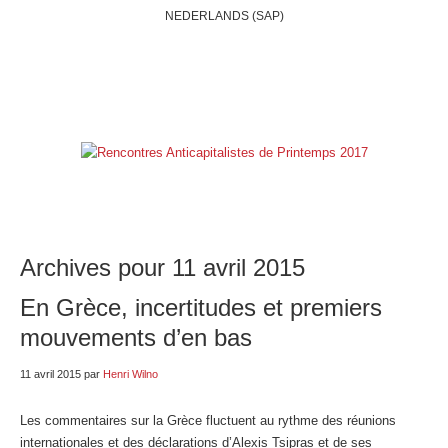
NEDERLANDS (SAP)
ACCUEIL
QUI SOMMES-NOUS?
BELGIQUE
INTERNATIONAL
RUBRIQUES
NOS BLOGS
LIENS
E-SHOP
Archives pour 11 avril 2015
En Grèce, incertitudes et premiers
mouvements d’en bas
11 avril 2015
par
Henri Wilno
Les commentaires sur la Grèce fluctuent au rythme des réunions
internationales et des déclarations d’Alexis Tsipras et de ses