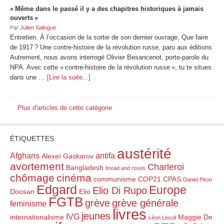
« Même dans le passé il y a des chapitres historiques à jamais
ouverts »
Par
Julien Salingue
Entretien. À l’occasion de la sortie de son dernier ouvrage, Que faire
de 1917 ? Une contre-histoire de la révolution russe, paru aux éditions
Autrement, nous avons interrogé Olivier Besancenot, porte-parole du
NPA. Avec cette « contre-histoire de la révolution russe », tu te situes
dans une …
[Lire la suite...]
Plus d'articles de cette catégorie
ÉTIQUETTES
austérité
Afghans
antifa
Alexeï Gaskarov
avortement
Charleroi
Bangladesh
bread and roses
chômage
cinéma
communisme
COP21
CPAS
Daniel Piron
Edgard
Europe
Elio Di Rupo
Doosan
Elio
FGTB
grève
grève générale
feminisme
livres
jeunes
IVG
internationalisme
Maggie De
Léon Lesoil