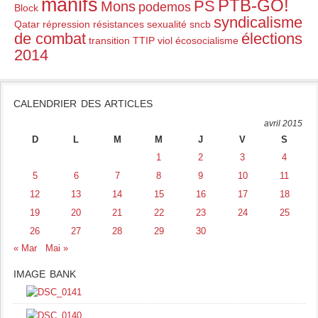
manifs
PTB-GO!
PS
Mons
podemos
Block
syndicalisme
Qatar
répression
résistances
sexualité
sncb
de combat
élections
transition
TTIP
viol
écosocialisme
2014
CALENDRIER DES ARTICLES
avril 2015
D
L
M
M
J
V
S
1
2
3
4
5
6
7
8
9
10
11
12
13
14
15
16
17
18
19
20
21
22
23
24
25
26
27
28
29
30
« Mar
Mai »
IMAGE BANK