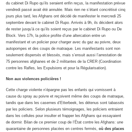
du cabinet Di Rupo qu’ils seraient enfin reçus, la manifestation prévue
vendredi passé avait été annulée. Mais rien ne s’étant concrétisé cinq
jours plus tard, les Afghans ont décidé de manifester le mercredi 25
septembre devant le cabinet Di Rupo. Arrivés à 9h, ils décident alors
de rester jusqu’à ce qu’ils soient reçus par le cabinet Di Rupo ou De
Block. Vers 17h, la police profite d’une altercation entre un
manifestant et un policier pour charger avec du gaz au poivre, deux
autopompes et des coups de matraque. Les manifestants sont non
seulement dispersés et blessés, mais s’ensuit aussi l’arrestation de
75 personnes afghanes et de 2 militantes de la CRER (Coordination
contre les Rafles, les Expulsions et pour la Régularisation).
Non aux violences policières !
Cette charge violente n’épargne pas les enfants qui vomissent à
cause du spray au poivre et reçoivent même des coups de matraque,
tandis que dans les casernes d’Etterbeek, les détenus sont tabassés
par les policiers. Selon plusieurs témoignages, les policiers entraient
dans les cellules pour insulter et frapper les Afghans qui essayaient
de dormir. Bilan de ce premier coup de l’État contre les Afghans: une
quarantaine de personnes placées en centres fermés,
où des places