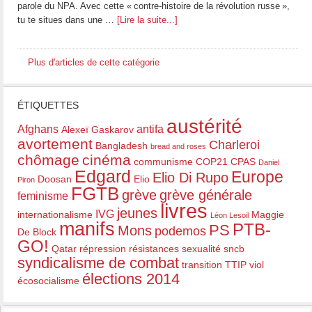
parole du NPA. Avec cette « contre-histoire de la révolution russe »,
tu te situes dans une …
[Lire la suite...]
Plus d'articles de cette catégorie
ÉTIQUETTES
austérité
Afghans
antifa
Alexeï Gaskarov
avortement
Charleroi
Bangladesh
bread and roses
chômage
cinéma
communisme
COP21
CPAS
Daniel
Edgard
Europe
Elio Di Rupo
Doosan
Elio
Piron
FGTB
grève
grève générale
feminisme
livres
jeunes
IVG
internationalisme
Maggie
Léon Lesoil
manifs
PTB-
PS
Mons
podemos
De Block
GO!
Qatar
répression
résistances
sexualité
sncb
syndicalisme de combat
transition
TTIP
viol
élections 2014
écosocialisme