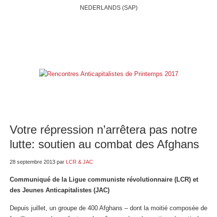
NEDERLANDS (SAP)
ACCUEIL
QUI SOMMES-NOUS?
BELGIQUE
INTERNATIONAL
RUBRIQUES
NOS BLOGS
LIENS
E-SHOP
Votre répression n’arrêtera pas notre
lutte: soutien au combat des Afghans
28 septembre 2013
par
LCR & JAC
Communiqué de la Ligue communiste révolutionnaire (LCR) et
des Jeunes Anticapitalistes (JAC)
Depuis juillet, un groupe de 400 Afghans – dont la moitié composée de