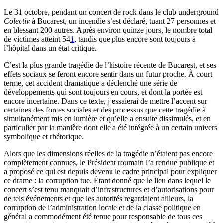
Le 31 octobre, pendant un concert de rock dans le club underground
Colectiv
à Bucarest, un incendie s’est déclaré, tuant 27 personnes et
en blessant 200 autres. Après environ quinze jours, le nombre total
de victimes atteint 54
1
, tandis que plus encore sont toujours à
l’hôpital dans un état critique.
C’est la plus grande tragédie de l’histoire récente de Bucarest, et ses
effets sociaux se feront encore sentir dans un futur proche. À court
terme, cet accident dramatique a déclenché une série de
développements qui sont toujours en cours, et dont la portée est
encore incertaine. Dans ce texte, j’essaierai de mettre l’accent sur
certaines des forces sociales et des processus que cette tragédie à
simultanément mis en lumière et qu’elle a ensuite dissimulés, et en
particulier par la manière dont elle a été intégrée à un certain univers
symbolique et rhétorique.
Alors que les dimensions réelles de la tragédie n’étaient pas encore
complètement connues, le Président roumain l’a rendue publique et
a proposé ce qui est depuis devenu le cadre principal pour expliquer
ce drame : la corruption tue. Étant donné que le lieu dans lequel le
concert s’est tenu manquait d’infrastructures et d’autorisations pour
de tels événements et que les autorités regardaient ailleurs, la
corruption de l’administration locale et de la classe politique en
général a commodément été tenue pour responsable de tous ces