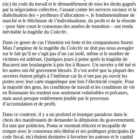
(sic)
du code du travail et le démantèlement de tous les droits gagnés
par la négociation collective, l’assaut contre les services sociaux et la
diabolisation des « profiteurs d’allocations », le fondamentalisme de
marché et le fétichisme de l’individualisme, du profit et de la réussite
– pour faire court le consensus des années de transition – ont rendu
inévitable la tragédie du
Colectiv
.
Dans ce genre de cas l’émotion est forte et les comparaisons fusent.
Mais l’ampleur de la tragédie du
Colectiv
ne doit pas nous aveugler
sur le fait qu’il ne s’agit pas d’un cas isolé, même si le nombre de
victimes est sidérant. Quelques jours à peine après la tragédie de
Bucarest une boulangerie à pris feu à Brasov. Un ouvrier a été tué et
les autres ont été gravement blessés. Il s’est avéré que la plupart des
ouvriers étaient piégés à l’intérieur car ils n’ont pas pu ouvrir les
portes avec leur carte magnétique une fois l’électricité coupée. Pour
la majorité des gens, les conditions de travail et les conditions de vie
en Roumanie les rendent non seulement vulnérables et précaires,
mais aussi presque entièrement jetable par le processus
d’accumulation et de profit.
Dans ce contexte, il y a un profond et ironique paradoxe dans le
choix des manifestants de demander la démission du gouvernement.
En tant que politicien, Ponta se montrait réticent et incapable de
rompre avec le consensus néo-libéral et ses politiques principales (le
code fiscal, etc) étaient destinées à favoriser les patrons et le capital