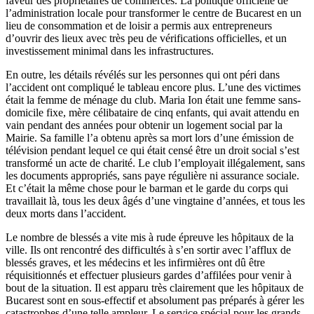
faveur des propriétaires de commerces. La politique officielle de
l’administration locale pour transformer le centre de Bucarest en un
lieu de consommation et de loisir a permis aux entrepreneurs
d’ouvrir des lieux avec très peu de vérifications officielles, et un
investissement minimal dans les infrastructures.
En outre, les détails révélés sur les personnes qui ont péri dans
l’accident ont compliqué le tableau encore plus. L’une des victimes
était la femme de ménage du club. Maria Ion était une femme sans-
domicile fixe, mère célibataire de cinq enfants, qui avait attendu en
vain pendant des années pour obtenir un logement social par la
Mairie. Sa famille l’a obtenu après sa mort lors d’une émission de
télévision pendant lequel ce qui était censé être un droit social s’est
transformé un acte de charité. Le club l’employait illégalement, sans
les documents appropriés, sans paye régulière ni assurance sociale.
Et c’était la même chose pour le barman et le garde du corps qui
travaillait là, tous les deux âgés d’une vingtaine d’années, et tous les
deux morts dans l’accident.
Le nombre de blessés a vite mis à rude épreuve les hôpitaux de la
ville. Ils ont rencontré des difficultés à s’en sortir avec l’afflux de
blessés graves, et les médecins et les infirmières ont dû être
réquisitionnés et effectuer plusieurs gardes d’affilées pour venir à
bout de la situation. Il est apparu très clairement que les hôpitaux de
Bucarest sont en sous-effectif et absolument pas préparés à gérer les
catastrophes d’une telle ampleur. Le service spécial pour les grands