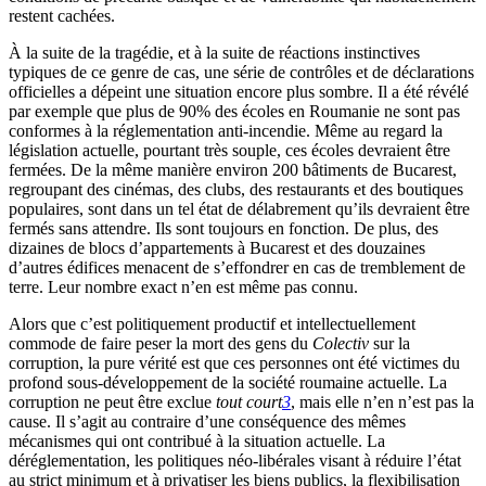
restent cachées.
À la suite de la tragédie, et à la suite de réactions instinctives
typiques de ce genre de cas, une série de contrôles et de déclarations
officielles a dépeint une situation encore plus sombre. Il a été révélé
par exemple que plus de 90% des écoles en Roumanie ne sont pas
conformes à la réglementation anti-incendie. Même au regard la
législation actuelle, pourtant très souple, ces écoles devraient être
fermées. De la même manière environ 200 bâtiments de Bucarest,
regroupant des cinémas, des clubs, des restaurants et des boutiques
populaires, sont dans un tel état de délabrement qu’ils devraient être
fermés sans attendre. Ils sont toujours en fonction. De plus, des
dizaines de blocs d’appartements à Bucarest et des douzaines
d’autres édifices menacent de s’effondrer en cas de tremblement de
terre. Leur nombre exact n’en est même pas connu.
Alors que c’est politiquement productif et intellectuellement
commode de faire peser la mort des gens du
Colectiv
sur la
corruption, la pure vérité est que ces personnes ont été victimes du
profond sous-développement de la société roumaine actuelle. La
corruption ne peut être exclue
tout court
3
, mais elle n’en n’est pas la
cause. Il s’agit au contraire d’une conséquence des mêmes
mécanismes qui ont contribué à la situation actuelle. La
déréglementation, les politiques néo-libérales visant à réduire l’état
au strict minimum et à privatiser les biens publics, la flexibilisation