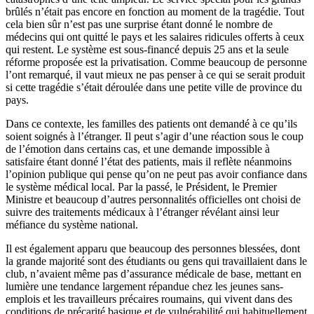
brûlés n’était pas encore en fonction au moment de la tragédie. Tout
cela bien sûr n’est pas une surprise étant donné le nombre de
médecins qui ont quitté le pays et les salaires ridicules offerts à ceux
qui restent. Le système est sous-financé depuis 25 ans et la seule
réforme proposée est la privatisation. Comme beaucoup de personne
l’ont remarqué, il vaut mieux ne pas penser à ce qui se serait produit
si cette tragédie s’était déroulée dans une petite ville de province du
pays.
Dans ce contexte, les familles des patients ont demandé à ce qu’ils
soient soignés à l’étranger. Il peut s’agir d’une réaction sous le coup
de l’émotion dans certains cas, et une demande impossible à
satisfaire étant donné l’état des patients, mais il reflète néanmoins
l’opinion publique qui pense qu’on ne peut pas avoir confiance dans
le système médical local. Par la passé, le Président, le Premier
Ministre et beaucoup d’autres personnalités officielles ont choisi de
suivre des traitements médicaux à l’étranger révélant ainsi leur
méfiance du système national.
Il est également apparu que beaucoup des personnes blessées, dont
la grande majorité sont des étudiants ou gens qui travaillaient dans le
club, n’avaient même pas d’assurance médicale de base, mettant en
lumière une tendance largement répandue chez les jeunes sans-
emplois et les travailleurs précaires roumains, qui vivent dans des
conditions de précarité basique et de vulnérabilité qui habituellement