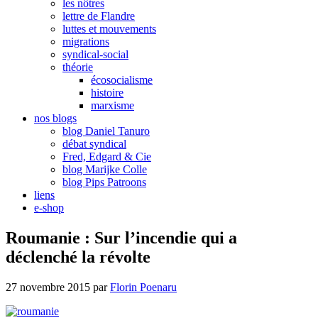
les nôtres
lettre de Flandre
luttes et mouvements
migrations
syndical-social
théorie
écosocialisme
histoire
marxisme
nos blogs
blog Daniel Tanuro
débat syndical
Fred, Edgard & Cie
blog Marijke Colle
blog Pips Patroons
liens
e-shop
Roumanie : Sur l’incendie qui a
déclenché la révolte
27 novembre 2015
par
Florin Poenaru