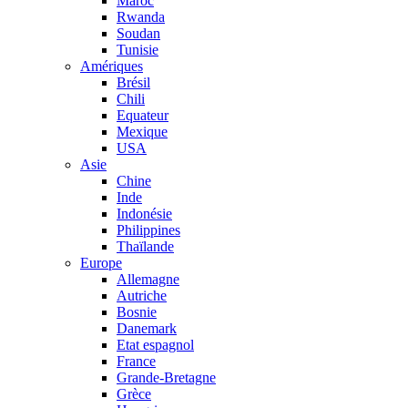
Maroc
Rwanda
Soudan
Tunisie
Amériques
Brésil
Chili
Equateur
Mexique
USA
Asie
Chine
Inde
Indonésie
Philippines
Thaïlande
Europe
Allemagne
Autriche
Bosnie
Danemark
Etat espagnol
France
Grande-Bretagne
Grèce