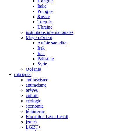
Hongrie
Italie
Pologne
Russie
Turquie
Ukraine
institutions internationales
Moyen-Orient
Arabie saoudite
Irak
Iran
Palestine
Syrie
Océanie
rubriques
antifascisme
antiracisme
brèves
culture
écologie
économie
féminisme
Formation Léon Lesoil
jeunes
LGBT+