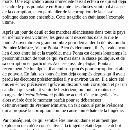
morts. Une explication aussi immédiate faisait écho à ce qui est déjà
le cadre le plus populaire en Romanie : les choses vont mal à cause
de la corruption, et en particulier de la corruption de la classe
politique dans son ensemble. Cette tragédie en était juste l’exemple
ultime.
Après un jour de deuil et des marches silencieuses dans tout le pays
en mémoire des victimes, les gens sont descendus dans la rue le
lundi 2 novembre en grand nombre pour demander la démission du
Premier Ministre, Victor Ponta. Bien évidemment, il n’y avait aucun
lien direct entre lui et la tragédie, mais Ponta est depuis longtemps la
personnification de tout ce qui va mal dans la classe politique, et de
sa corruption en particulier. Accusé aussi de plagiat, Ponta a
récemment été inculpé et il attend son procès pour corruption et abus
de pouvoir. En fait, ses jours étaient déjà comptés depuis qu’il avait
perdu les élections présidentielles il y a environ un an. Il a alors été
mis en échec précisément grâce au discours anti-corruption et par un
candidat qui semblait venir de l’extérieur, ou tout au moins des
marges, de l’
establishement
politique actuel. Cette tragédie s’est
alors avérée être le moment parfait pour se débarrasser
définitivement du Premier Ministre, un fait calculé par le Président
qui a proposé la corruption comme cause immédiate de la tragédie.
Par conséquent, ce qui semble être une soudaine et authentique
explosion de colère consécutive à la tragédie était depuis le début