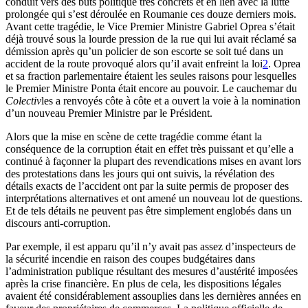
conduit vers des buts politique très concrets et en lien avec la lutte
prolongée qui s’est déroulée en Roumanie ces douze derniers mois.
Avant cette tragédie, le Vice Premier Ministre Gabriel Oprea s’était
déjà trouvé sous la lourde pression de la rue qui lui avait réclamé sa
démission après qu’un policier de son escorte se soit tué dans un
accident de la route provoqué alors qu’il avait enfreint la loi
2
. Oprea
et sa fraction parlementaire étaient les seules raisons pour lesquelles
le Premier Ministre Ponta était encore au pouvoir. Le cauchemar du
Colectiv
les a renvoyés côte à côte et a ouvert la voie à la nomination
d’un nouveau Premier Ministre par le Président.
Alors que la mise en scène de cette tragédie comme étant la
conséquence de la corruption était en effet très puissant et qu’elle a
continué à façonner la plupart des revendications mises en avant lors
des protestations dans les jours qui ont suivis, la révélation des
détails exacts de l’accident ont par la suite permis de proposer des
interprétations alternatives et ont amené un nouveau lot de questions.
Et de tels détails ne peuvent pas être simplement englobés dans un
discours anti-corruption.
Par exemple, il est apparu qu’il n’y avait pas assez d’inspecteurs de
la sécurité incendie en raison des coupes budgétaires dans
l’administration publique résultant des mesures d’austérité imposées
après la crise financière. En plus de cela, les dispositions légales
avaient été considérablement assouplies dans les dernières années en