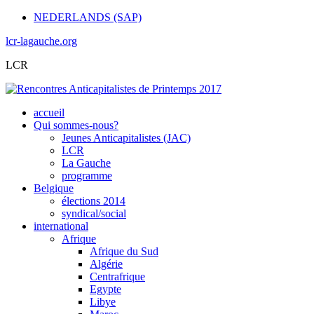
NEDERLANDS (SAP)
lcr-lagauche.org
LCR
accueil
Qui sommes-nous?
Jeunes Anticapitalistes (JAC)
LCR
La Gauche
programme
Belgique
élections 2014
syndical/social
international
Afrique
Afrique du Sud
Algérie
Centrafrique
Egypte
Libye