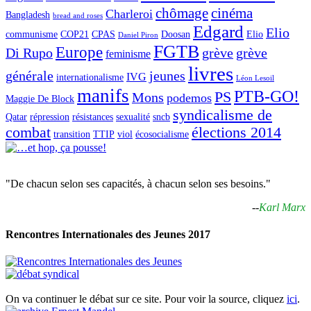
chômage
cinéma
Charleroi
Bangladesh
bread and roses
Edgard
Elio
communisme
COP21
CPAS
Doosan
Elio
Daniel Piron
FGTB
Europe
Di Rupo
grève
grève
feminisme
livres
générale
jeunes
IVG
internationalisme
Léon Lesoil
manifs
PTB-GO!
PS
Mons
podemos
Maggie De Block
syndicalisme de
Qatar
répression
résistances
sexualité
sncb
combat
élections 2014
transition
TTIP
viol
écosocialisme
"De chacun selon ses capacités, à chacun selon ses besoins."
--
Karl Marx
Rencontres Internationales des Jeunes 2017
On va continuer le débat sur ce site. Pour voir la source, cliquez
ici
.