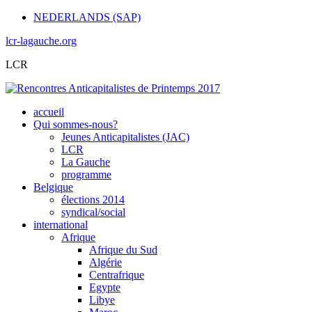
NEDERLANDS (SAP)
lcr-lagauche.org
LCR
accueil
Qui sommes-nous?
Jeunes Anticapitalistes (JAC)
LCR
La Gauche
programme
Belgique
élections 2014
syndical/social
international
Afrique
Afrique du Sud
Algérie
Centrafrique
Egypte
Libye