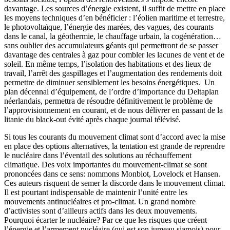
davantage. Les sources d’énergie existent, il suffit de mettre en place
les moyens techniques d’en bénéficier : l’éolien maritime et terrestre,
le photovoltaïque, l’énergie des marées, des vagues, des courants
dans le canal, la géothermie, le chauffage urbain, la cogénération…
sans oublier des accumulateurs géants qui permettront de se passer
davantage des centrales à gaz pour combler les lacunes de vent et de
soleil. En même temps, l’isolation des habitations et des lieux de
travail, l’arrêt des gaspillages et l’augmentation des rendements doit
permettre de diminuer sensiblement les besoins énergétiques. Un
plan décennal d’équipement, de l’ordre d’importance du Deltaplan
néerlandais, permettra de résoudre définitivement le problème de
l’approvisionnement en courant, et de nous délivrer en passant de la
litanie du black-out évité après chaque journal télévisé.
Si tous les courants du mouvement climat sont d’accord avec la mise
en place des options alternatives, la tentation est grande de reprendre
le nucléaire dans l’éventail des solutions au réchauffement
climatique. Des voix importantes du mouvement-climat se sont
prononcées dans ce sens: nommons Monbiot, Lovelock et Hansen.
Ces auteurs risquent de semer la discorde dans le mouvement climat.
Il est pourtant indispensable de maintenir l’unité entre les
mouvements antinucléaires et pro-climat. Un grand nombre
d’activistes sont d’ailleurs actifs dans les deux mouvements.
Pourquoi écarter le nucléaire? Par ce que les risques que créent
l’énergie et l’armement nucléaire (qui est son jumeau siamois) pour