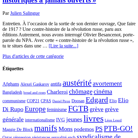
historiques à jamais ouverts »
Par
Julien Salingue
Entretien. À l’occasion de la sortie de son dernier ouvrage, Que faire
de 1917 ? Une contre-histoire de la révolution russe, paru aux
éditions Autrement, nous avons interrogé Olivier Besancenot, porte-
parole du NPA. Avec cette « contre-histoire de la révolution russe »,
tu te situes dans une …
[Lire la suite...]
Plus d'articles de cette catégorie
Étiquettes
austérité
avortement
Afghans
antifa
Alexeï Gaskarov
chômage
cinéma
Charleroi
Bangladesh
bread and roses
Edgard
Elio
communisme
COP21
CPAS
Doosan
Elio
Daniel Piron
FGTB
Europe
Di Rupo
grève
grève
feminisme
livres
générale
jeunes
IVG
internationalisme
Léon Lesoil
manifs
PTB-GO!
PS
Mons
podemos
Maggie De Block
syndicalisme de
Qatar
répression
résistances
sexualité
sncb