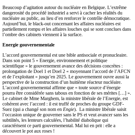
Beaucoup d’agitation autour du nucléaire en Belgique. L’extrême
dangerosité du procédé industriel a servi à cacher les réalités du
nucléaire au public, au lieu d’en renforcer le contrôle démocratique.
Aujourd’hui, le black-out concernant les affaires nucléaires est
partiellement rompu et les affaires louches qui se sont conclues dans
l’ombre des cabinets viennent à la surface.
Energie gouvernementale
L’accord gouvernemental est une bible antisociale et pronucleaire.
Dans son point 5 « Energie, environnement et politique
scientifique » le gouvernement avance des décisions concrètes :
prolongation de Doel 1 et Doel 2 « moyennant l’accord de l’AFCN
et de l’exploitant » jusqu’en 2025. Le gouvernement ouvre aussi la
perspective de la construction d’un huitième réacteur nucléaire.
L’accord gouvernemental affirme que « toute source d’énergie
pourra être considérée sans tabous en fonction de ses mérites […] ».
Le cabinet de Mme Marghem, la ministre libérale de l’Energie, est
cohérent avec l’accord : il est truffé de proches du groupe GDF-
Suez (qui a changé son nom en
Engie
). La ministre libérale saisit
l’occasion unique de gouverner sans le PS et veut avancer sans les
subtilités, les lenteurs calculées, l’habilité diabolique qui
caractérisent ce parti gouvernemental. Mal lui en prit : elle a
découvert le pot aux roses !