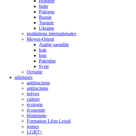
Hongrie
Italie
Pologne
Russie
Turquie
Ukraine
institutions internationales
Moyen-Orient
Arabie saoudite
Irak
Iran
Palestine
Syrie
Océanie
rubriques
antifascisme
antiracisme
brèves
culture
écologie
économie
féminisme
Formation Léon Lesoil
jeunes
LGBT+