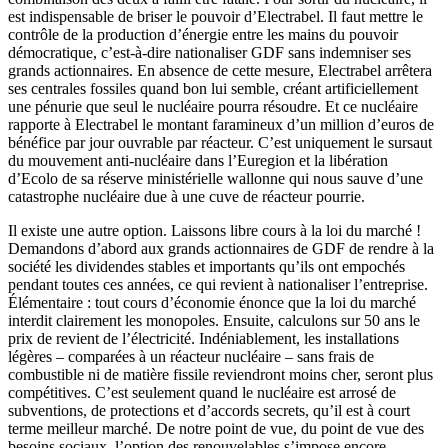
est indispensable de briser le pouvoir d’Electrabel. Il faut mettre le
contrôle de la production d’énergie entre les mains du pouvoir
démocratique, c’est-à-dire nationaliser GDF sans indemniser ses
grands actionnaires. En absence de cette mesure, Electrabel arrêtera
ses centrales fossiles quand bon lui semble, créant artificiellement
une pénurie que seul le nucléaire pourra résoudre. Et ce nucléaire
rapporte à Electrabel le montant faramineux d’un million d’euros de
bénéfice par jour ouvrable par réacteur. C’est uniquement le sursaut
du mouvement anti-nucléaire dans l’Euregion et la libération
d’Ecolo de sa réserve ministérielle wallonne qui nous sauve d’une
catastrophe nucléaire due à une cuve de réacteur pourrie.
Il existe une autre option. Laissons libre cours à la loi du marché !
Demandons d’abord aux grands actionnaires de GDF de rendre à la
société les dividendes stables et importants qu’ils ont empochés
pendant toutes ces années, ce qui revient à nationaliser l’entreprise.
Élémentaire : tout cours d’économie énonce que la loi du marché
interdit clairement les monopoles. Ensuite, calculons sur 50 ans le
prix de revient de l’électricité. Indéniablement, les installations
légères – comparées à un réacteur nucléaire – sans frais de
combustible ni de matière fissile reviendront moins cher, seront plus
compétitives. C’est seulement quand le nucléaire est arrosé de
subventions, de protections et d’accords secrets, qu’il est à court
terme meilleur marché. De notre point de vue, du point de vue des
besoins sociaux, l’option des renouvelables s’impose encore