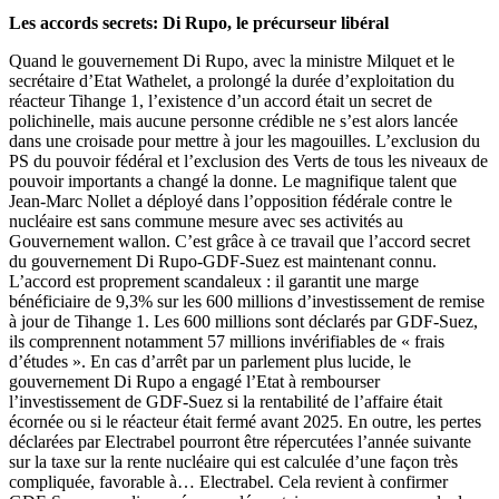
Les accords secrets: Di Rupo, le précurseur libéral
Quand le gouvernement Di Rupo, avec la ministre Milquet et le
secrétaire d’Etat Wathelet, a prolongé la durée d’exploitation du
réacteur Tihange 1, l’existence d’un accord était un secret de
polichinelle, mais aucune personne crédible ne s’est alors lancée
dans une croisade pour mettre à jour les magouilles. L’exclusion du
PS du pouvoir fédéral et l’exclusion des Verts de tous les niveaux de
pouvoir importants a changé la donne. Le magnifique talent que
Jean-Marc Nollet a déployé dans l’opposition fédérale contre le
nucléaire est sans commune mesure avec ses activités au
Gouvernement wallon. C’est grâce à ce travail que l’accord secret
du gouvernement Di Rupo-GDF-Suez est maintenant connu.
L’accord est proprement scandaleux : il garantit une marge
bénéficiaire de 9,3% sur les 600 millions d’investissement de remise
à jour de Tihange 1. Les 600 millions sont déclarés par GDF-Suez,
ils comprennent notamment 57 millions invérifiables de « frais
d’études ». En cas d’arrêt par un parlement plus lucide, le
gouvernement Di Rupo a engagé l’Etat à rembourser
l’investissement de GDF-Suez si la rentabilité de l’affaire était
écornée ou si le réacteur était fermé avant 2025. En outre, les pertes
déclarées par Electrabel pourront être répercutées l’année suivante
sur la taxe sur la rente nucléaire qui est calculée d’une façon très
compliquée, favorable à… Electrabel. Cela revient à confirmer