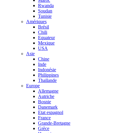
Maroc
Rwanda
Soudan
Tunisie
Amériques
Brésil
Chili
Equateur
Mexique
USA
Asie
Chine
Inde
Indonésie
Philippines
Thaïlande
Europe
Allemagne
Autriche
Bosnie
Danemark
Etat espagnol
France
Grande-Bretagne
Grèce