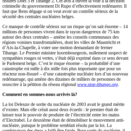
fissurés Doel 3 et Tihange 2. Cet avis a ouvert la voie à la décision
criminelle du gouvernement Di Rupo d’effectivement redémarrer. Il
faut que Bens dégage si on veut avoir un contrôle sérieux de la
sécurité des centrales nucléaires belges.
Ce manque de contrôle sérieux sur un risque qu’on sait énorme – 14
millions de personnes vivent dans le rayon dangereux de 75 km
autour des deux centrales – amène les conseils communaux des
régions voisines transfrontalières, dont les villes de Maastricht et
d’Aix-la-Chapelle, à voter une motion demandant de fermer
Tihange. Le Premier ministre luxembourgeois, nullement suspect de
sympathies rouges ni vertes, s’était déjà exprimé dans ce sens devant
le Parlement belge. C’est le risque énorme – la probabilité d’une
catastrophe est mille à dix mille fois plus importante que pour un
réacteur non-fissuré – d’une catastrophe nucléaire lors d’un nouveau
redémarrage, qui amène des dizaines de milliers de personnes de
souscrire à la pétition du réseau régional
www.stop-tihange.org
.
Comment en sommes-nous arrivés là?
La loi Deleuze de sortie du nucléaire de 2003 avait le grand mérite
d’exister. Mais elle créait aussi deux écueils : le premier était de
laisser tout le pouvoir de produire de l’électricité entre les mains
d’Electrabel. Le deuxième était de démobiliser le mouvement anti-
nucléaire, puisque le problème semblait résolu par la loi. La
combinaison des deux a failli être fatale. Pour sortir du nucléaire, il