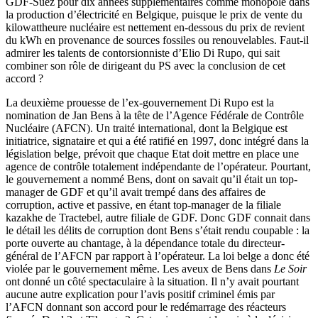
GDF-Suez pour dix années supplémentaires comme monopole dans
la production d’électricité en Belgique, puisque le prix de vente du
kilowattheure nucléaire est nettement en-dessous du prix de revient
du kWh en provenance de sources fossiles ou renouvelables. Faut-il
admirer les talents de contorsionniste d’Elio Di Rupo, qui sait
combiner son rôle de dirigeant du PS avec la conclusion de cet
accord ?
La deuxième prouesse de l’ex-gouvernement Di Rupo est la
nomination de Jan Bens à la tête de l’Agence Fédérale de Contrôle
Nucléaire (AFCN). Un traité international, dont la Belgique est
initiatrice, signataire et qui a été ratifié en 1997, donc intégré dans la
législation belge, prévoit que chaque Etat doit mettre en place une
agence de contrôle totalement indépendante de l’opérateur. Pourtant,
le gouvernement a nommé Bens, dont on savait qu’il était un top-
manager de GDF et qu’il avait trempé dans des affaires de
corruption, active et passive, en étant top-manager de la filiale
kazakhe de Tractebel, autre filiale de GDF. Donc GDF connait dans
le détail les délits de corruption dont Bens s’était rendu coupable : la
porte ouverte au chantage, à la dépendance totale du directeur-
général de l’AFCN par rapport à l’opérateur. La loi belge a donc été
violée par le gouvernement même. Les aveux de Bens dans
Le Soir
ont donné un côté spectaculaire à la situation. Il n’y avait pourtant
aucune autre explication pour l’avis positif criminel émis par
l’AFCN donnant son accord pour le redémarrage des réacteurs