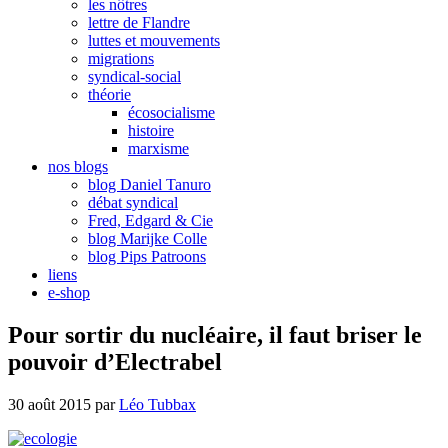
les nôtres
lettre de Flandre
luttes et mouvements
migrations
syndical-social
théorie
écosocialisme
histoire
marxisme
nos blogs
blog Daniel Tanuro
débat syndical
Fred, Edgard & Cie
blog Marijke Colle
blog Pips Patroons
liens
e-shop
Pour sortir du nucléaire, il faut briser le
pouvoir d’Electrabel
30 août 2015
par
Léo Tubbax