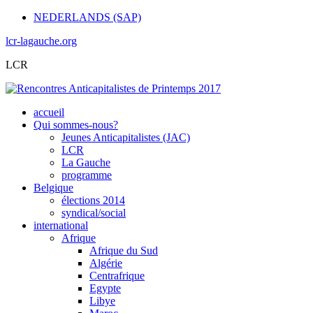
NEDERLANDS (SAP)
lcr-lagauche.org
LCR
accueil
Qui sommes-nous?
Jeunes Anticapitalistes (JAC)
LCR
La Gauche
programme
Belgique
élections 2014
syndical/social
international
Afrique
Afrique du Sud
Algérie
Centrafrique
Egypte
Libye