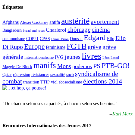
Étiquettes
austérité
avortement
Afghans
antifa
Alexeï Gaskarov
chômage
cinéma
Charleroi
Bangladesh
bread and roses
Edgard
Elio
communisme
COP21
CPAS
Doosan
Elio
Daniel Piron
FGTB
Europe
Di Rupo
grève
grève
feminisme
livres
générale
jeunes
IVG
internationalisme
Léon Lesoil
manifs
PTB-GO!
PS
Mons
podemos
Maggie De Block
syndicalisme de
Qatar
répression
résistances
sexualité
sncb
combat
élections 2014
transition
TTIP
viol
écosocialisme
"De chacun selon ses capacités, à chacun selon ses besoins."
--
Karl Marx
Rencontres Internationales des Jeunes 2017