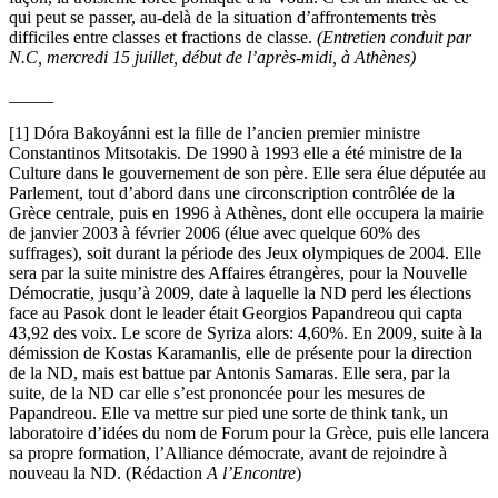
qui peut se passer, au-delà de la situation d’affrontements très
difficiles entre classes et fractions de classe.
(Entretien conduit par
N.C, mercredi 15 juillet, début de l’après-midi, à Athènes)
_____
[1] Dóra Bakoyánni est la fille de l’ancien premier ministre
Constantinos Mitsotakis. De 1990 à 1993 elle a été ministre de la
Culture dans le gouvernement de son père. Elle sera élue députée au
Parlement, tout d’abord dans une circonscription contrôlée de la
Grèce centrale, puis en 1996 à Athènes, dont elle occupera la mairie
de janvier 2003 à février 2006 (élue avec quelque 60% des
suffrages), soit durant la période des Jeux olympiques de 2004. Elle
sera par la suite ministre des Affaires étrangères, pour la Nouvelle
Démocratie, jusqu’à 2009, date à laquelle la ND perd les élections
face au Pasok dont le leader était Georgios Papandreou qui capta
43,92 des voix. Le score de Syriza alors: 4,60%. En 2009, suite à la
démission de Kostas Karamanlis, elle de présente pour la direction
de la ND, mais est battue par Antonis Samaras. Elle sera, par la
suite, de la ND car elle s’est prononcée pour les mesures de
Papandreou. Elle va mettre sur pied une sorte de think tank, un
laboratoire d’idées du nom de Forum pour la Grèce, puis elle lancera
sa propre formation, l’Alliance démocrate, avant de rejoindre à
nouveau la ND. (Rédaction
A l’Encontre
)