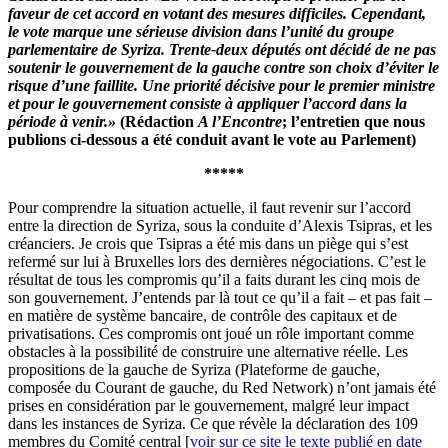
faveur de cet accord en votant des mesures difficiles. Cependant,
le vote marque une sérieuse division dans l’unité du groupe
parlementaire de Syriza. Trente-deux députés ont décidé de ne pas
soutenir le gouvernement de la gauche contre son choix d’éviter le
risque d’une faillite. Une priorité décisive pour le premier ministre
et pour le gouvernement consiste à appliquer l’accord dans la
période à venir.»
(Rédaction
A l’Encontre
; l’entretien que nous
publions ci-dessous a été conduit avant le vote au Parlement)
*****
Pour comprendre la situation actuelle, il faut revenir sur l’accord
entre la direction de Syriza, sous la conduite d’Alexis Tsipras, et les
créanciers. Je crois que Tsipras a été mis dans un piège qui s’est
refermé sur lui à Bruxelles lors des dernières négociations. C’est le
résultat de tous les compromis qu’il a faits durant les cinq mois de
son gouvernement. J’entends par là tout ce qu’il a fait – et pas fait –
en matière de système bancaire, de contrôle des capitaux et de
privatisations. Ces compromis ont joué un rôle important comme
obstacles à la possibilité de construire une alternative réelle. Les
propositions de la gauche de Syriza (Plateforme de gauche,
composée du Courant de gauche, du Red Network) n’ont jamais été
prises en considération par le gouvernement, malgré leur impact
dans les instances de Syriza. Ce que révèle la déclaration des 109
membres du Comité central [
voir sur ce site le texte publié en date