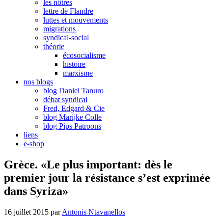
les nôtres
lettre de Flandre
luttes et mouvements
migrations
syndical-social
théorie
écosocialisme
histoire
marxisme
nos blogs
blog Daniel Tanuro
débat syndical
Fred, Edgard & Cie
blog Marijke Colle
blog Pips Patroons
liens
e-shop
Grèce. «Le plus important: dès le
premier jour la résistance s’est exprimée
dans Syriza»
16 juillet 2015
par
Antonis Ntavanellos