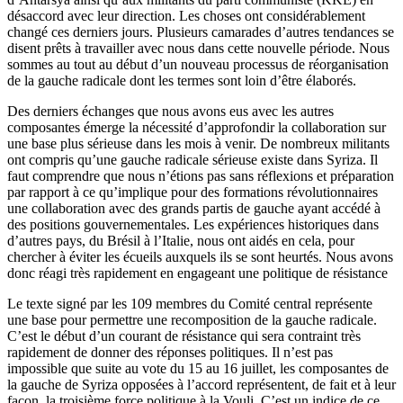
désaccord avec leur direction. Les choses ont considérablement
changé ces derniers jours. Plusieurs camarades d’autres tendances se
disent prêts à travailler avec nous dans cette nouvelle période. Nous
sommes au tout au début d’un nouveau processus de réorganisation
de la gauche radicale dont les termes sont loin d’être élaborés.
Des derniers échanges que nous avons eus avec les autres
composantes émerge la nécessité d’approfondir la collaboration sur
une base plus sérieuse dans les mois à venir. De nombreux militants
ont compris qu’une gauche radicale sérieuse existe dans Syriza. Il
faut comprendre que nous n’étions pas sans réflexions et préparation
par rapport à ce qu’implique pour des formations révolutionnaires
une collaboration avec des grands partis de gauche ayant accédé à
des positions gouvernementales. Les expériences historiques dans
d’autres pays, du Brésil à l’Italie, nous ont aidés en cela, pour
chercher à éviter les écueils auxquels ils se sont heurtés. Nous avons
donc réagi très rapidement en engageant une politique de résistance
Le texte signé par les 109 membres du Comité central représente
une base pour permettre une recomposition de la gauche radicale.
C’est le début d’un courant de résistance qui sera contraint très
rapidement de donner des réponses politiques. Il n’est pas
impossible que suite au vote du 15 au 16 juillet, les composantes de
la gauche de Syriza opposées à l’accord représentent, de fait et à leur
façon, la troisième force politique à la Vouli. C’est un indice de ce