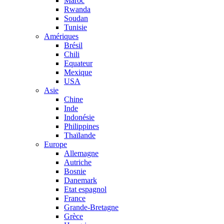
Maroc
Rwanda
Soudan
Tunisie
Amériques
Brésil
Chili
Equateur
Mexique
USA
Asie
Chine
Inde
Indonésie
Philippines
Thaïlande
Europe
Allemagne
Autriche
Bosnie
Danemark
Etat espagnol
France
Grande-Bretagne
Grèce