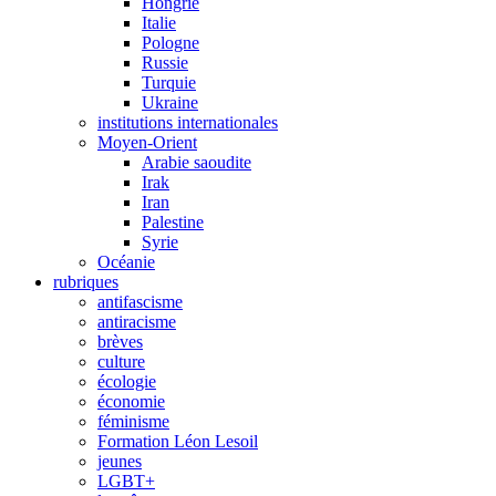
Hongrie
Italie
Pologne
Russie
Turquie
Ukraine
institutions internationales
Moyen-Orient
Arabie saoudite
Irak
Iran
Palestine
Syrie
Océanie
rubriques
antifascisme
antiracisme
brèves
culture
écologie
économie
féminisme
Formation Léon Lesoil
jeunes
LGBT+