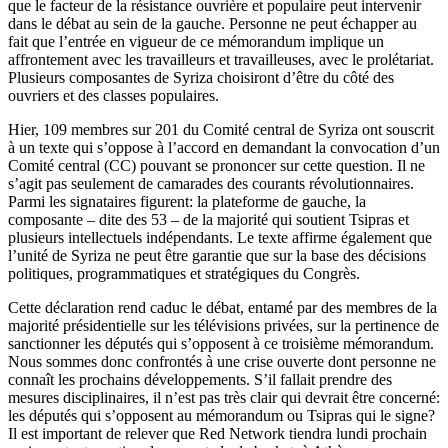
que le facteur de la résistance ouvrière et populaire peut intervenir
dans le débat au sein de la gauche. Personne ne peut échapper au
fait que l’entrée en vigueur de ce mémorandum implique un
affrontement avec les travailleurs et travailleuses, avec le prolétariat.
Plusieurs composantes de Syriza choisiront d’être du côté des
ouvriers et des classes populaires.
Hier, 109 membres sur 201 du Comité central de Syriza ont souscrit
à un texte qui s’oppose à l’accord en demandant la convocation d’un
Comité central (CC) pouvant se prononcer sur cette question. Il ne
s’agit pas seulement de camarades des courants révolutionnaires.
Parmi les signataires figurent: la plateforme de gauche, la
composante – dite des 53 – de la majorité qui soutient Tsipras et
plusieurs intellectuels indépendants. Le texte affirme également que
l’unité de Syriza ne peut être garantie que sur la base des décisions
politiques, programmatiques et stratégiques du Congrès.
Cette déclaration rend caduc le débat, entamé par des membres de la
majorité présidentielle sur les télévisions privées, sur la pertinence de
sanctionner les députés qui s’opposent à ce troisième mémorandum.
Nous sommes donc confrontés à une crise ouverte dont personne ne
connaît les prochains développements. S’il fallait prendre des
mesures disciplinaires, il n’est pas très clair qui devrait être concerné:
les députés qui s’opposent au mémorandum ou Tsipras qui le signe?
Il est important de relever que Red Network tiendra lundi prochain