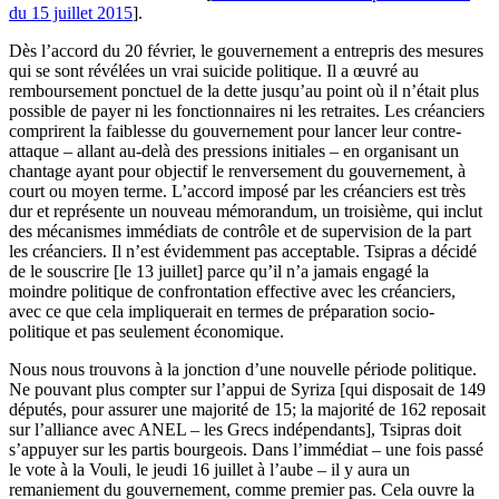
du 15 juillet 2015
].
Dès l’accord du 20 février, le gouvernement a entrepris des mesures
qui se sont révélées un vrai suicide politique. Il a œuvré au
remboursement ponctuel de la dette jusqu’au point où il n’était plus
possible de payer ni les fonctionnaires ni les retraites. Les créanciers
comprirent la faiblesse du gouvernement pour lancer leur contre-
attaque – allant au-delà des pressions initiales – en organisant un
chantage ayant pour objectif le renversement du gouvernement, à
court ou moyen terme. L’accord imposé par les créanciers est très
dur et représente un nouveau mémorandum, un troisième, qui inclut
des mécanismes immédiats de contrôle et de supervision de la part
les créanciers. Il n’est évidemment pas acceptable. Tsipras a décidé
de le souscrire [le 13 juillet] parce qu’il n’a jamais engagé la
moindre politique de confrontation effective avec les créanciers,
avec ce que cela impliquerait en termes de préparation socio-
politique et pas seulement économique.
Nous nous trouvons à la jonction d’une nouvelle période politique.
Ne pouvant plus compter sur l’appui de Syriza [qui disposait de 149
députés, pour assurer une majorité de 15; la majorité de 162 reposait
sur l’alliance avec ANEL – les Grecs indépendants], Tsipras doit
s’appuyer sur les partis bourgeois. Dans l’immédiat – une fois passé
le vote à la Vouli, le jeudi 16 juillet à l’aube – il y aura un
remaniement du gouvernement, comme premier pas. Cela ouvre la