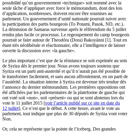
possibilité qu’un gouvernement «technique» soit nommé avec la
seule tâche d’appliquer avec force le mémorandum, dont des lois
d’application, nombreuses, doivent encore être soumises au
parlement. Un gouvernement d’unité nationale pourrait suivre avec
la participation des partis bourgeois (To Potami, Pasok, ND, etc.).
La démission de Samaras survenue après le référendum du 5 juillet
rendra plus facile ce processus. Le regroupement du camp bourgeois
pourrait se faire autour de Theodóra (Dora) Bakoyánni [1]. Tout en
étant très néolibérale et réactionnaire, elle a l’intelligence de laisser
ouverte la discussion avec «la gauche».
Le plus important c’est que de la résistance se soit exprimée au sein
de Syriza dès le premier jour. Nous avons toujours soutenu que
Syriza est un parti anti-austerité et qu’il n’aurait pas été possible de
le transformer facilement, et sans aucun affrontement, en un parti de
l’austérité. La situation interne à Syriza est devenue très tendue dès
l’annonce du dernier mémorandum. Les premières oppositions ont
été affichées par les parlementaires de la plateforme de gauche qui
ont voté soit «non», soit «présent» ou qui se sont abstenus lors du
vote le 11 juillet 2015 [
voir l’article publié sur ce site en date du
12 juillet
]. Ce n’est que le début. A cette heure, avant le vote au
parlement, tout indique que plus de 30 députés de Syriza vont voter
Non.
Or, cela ne représente que la pointe de l’iceberg. Des grandes