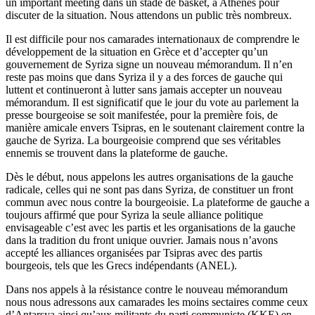
un important meeting dans un stade de basket, à Athènes pour
discuter de la situation. Nous attendons un public très nombreux.
Il est difficile pour nos camarades internationaux de comprendre le
développement de la situation en Grèce et d’accepter qu’un
gouvernement de Syriza signe un nouveau mémorandum. Il n’en
reste pas moins que dans Syriza il y a des forces de gauche qui
luttent et continueront à lutter sans jamais accepter un nouveau
mémorandum. Il est significatif que le jour du vote au parlement la
presse bourgeoise se soit manifestée, pour la première fois, de
manière amicale envers Tsipras, en le soutenant clairement contre la
gauche de Syriza. La bourgeoisie comprend que ses véritables
ennemis se trouvent dans la plateforme de gauche.
Dès le début, nous appelons les autres organisations de la gauche
radicale, celles qui ne sont pas dans Syriza, de constituer un front
commun avec nous contre la bourgeoisie. La plateforme de gauche a
toujours affirmé que pour Syriza la seule alliance politique
envisageable c’est avec les partis et les organisations de la gauche
dans la tradition du front unique ouvrier. Jamais nous n’avons
accepté les alliances organisées par Tsipras avec des partis
bourgeois, tels que les Grecs indépendants (ANEL).
Dans nos appels à la résistance contre le nouveau mémorandum
nous nous adressons aux camarades les moins sectaires comme ceux
d’Antarsya ainsi qu’aux militants du parti communiste (KKE) en