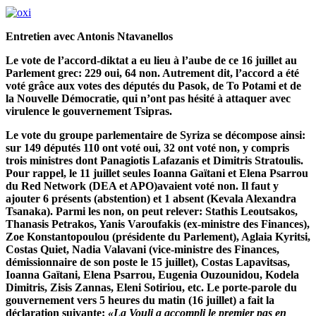
Entretien avec Antonis Ntavanellos
Le vote de l’accord-diktat a eu lieu à l’aube de ce 16 juillet au
Parlement grec: 229 oui, 64 non. Autrement dit, l’accord a été
voté grâce aux votes des députés du Pasok, de To Potami et de
la Nouvelle Démocratie, qui n’ont pas hésité à attaquer avec
virulence le gouvernement Tsipras.
Le vote du groupe parlementaire de Syriza se décompose ainsi:
sur 149 députés 110 ont voté oui, 32 ont voté non, y compris
trois ministres dont Panagiotis Lafazanis et Dimitris Stratoulis.
Pour rappel, le 11 juillet seules Ioanna Gaïtani et Elena Psarrou
du Red Network (DEA et APO)
avaient voté non. Il faut y
ajouter 6 présents (abstention) et 1 absent (Kevala Alexandra
Tsanaka). Parmi les non, on peut relever: Stathis Leoutsakos,
Thanasis Petrakos, Yanis Varoufakis (ex-ministre des Finances),
Zoe Konstantopoulou (présidente du Parlement), Aglaia Kyritsi,
Costas Quiet, Nadia Valavani (vice-ministre des Finances,
démissionnaire de son poste le 15 juillet), Costas Lapavitsas,
Ioanna Gaïtani, Elena Psarrou, Eugenia Ouzounidou, Kodela
Dimitris, Zisis Zannas, Eleni Sotiriou, etc. Le porte-parole du
gouvernement vers 5 heures du matin (16 juillet) a fait la
déclaration suivante:
«La Vouli a accompli le premier pas en