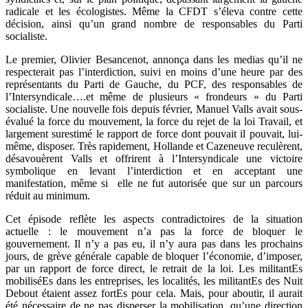
radicale et les écologistes. Même la CFDT s’éleva contre cette
décision, ainsi qu’un grand nombre de responsables du Parti
socialiste.
Le premier, Olivier Besancenot, annonça dans les medias qu’il ne
respecterait pas l’interdiction, suivi en moins d’une heure par des
représentants du Parti de Gauche, du PCF, des responsables de
l’Intersyndicale….et même de plusieurs « frondeurs » du Parti
socialiste. Une nouvelle fois depuis février, Manuel Valls avait sous-
évalué la force du mouvement, la force du rejet de la loi Travail, et
largement surestimé le rapport de force dont pouvait il pouvait, lui-
même, disposer. Très rapidement, Hollande et Cazeneuve reculèrent,
désavouèrent Valls et offrirent à l’Intersyndicale une victoire
symbolique en levant l’interdiction et en acceptant une
manifestation, même si elle ne fut autorisée que sur un parcours
réduit au minimum.
Cet épisode reflète les aspects contradictoires de la situation
actuelle : le mouvement n’a pas la force de bloquer le
gouvernement. Il n’y a pas eu, il n’y aura pas dans les prochains
jours, de grève générale capable de bloquer l’économie, d’imposer,
par un rapport de force direct, le retrait de la loi. Les militantEs
mobiliséEs dans les entreprises, les localités, les militantEs des Nuit
Debout étaient assez fortEs pour cela. Mais, pour aboutir, il aurait
été nécessaire de ne pas disperser la mobilisation, qu’une direction