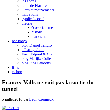
les nôtres
lettre de Flandre
luttes et mouvements
migrations
syndical-social
théorie
écosocialisme
histoire
marxisme
nos blogs
blog Daniel Tanuro
débat syndical
Fred, Edgard & Cie
blog Marijke Colle
blog Pips Patroons
liens
e-shop
France: Valls ne voit pas la sortie du
tunnel
5 juillet 2016
par
Léon Crémieux