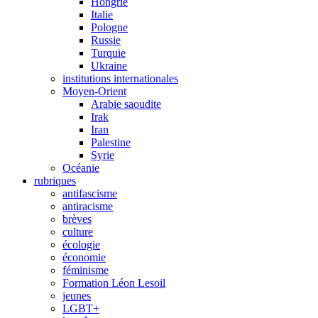
Hongrie
Italie
Pologne
Russie
Turquie
Ukraine
institutions internationales
Moyen-Orient
Arabie saoudite
Irak
Iran
Palestine
Syrie
Océanie
rubriques
antifascisme
antiracisme
brèves
culture
écologie
économie
féminisme
Formation Léon Lesoil
jeunes
LGBT+