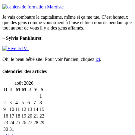
Je vais combattre le capitalisme, même si ça me tue. C’est honteux
que des gens comme vous soient à l’aise et bien nourris pendant que
tout autour de vous il y a des gens affamés.
– Sylvia Pankhurst
Oh, le beau bébé site! Pour voir l'ancien, cliquez
ici
.
calendrier des articles
août 2026
D
L
M
M
J
V
S
1
2
3
4
5
6
7
8
9
10
11
12
13
14
15
16
17
18
19
20
21
22
23
24
25
26
27
28
29
30
31