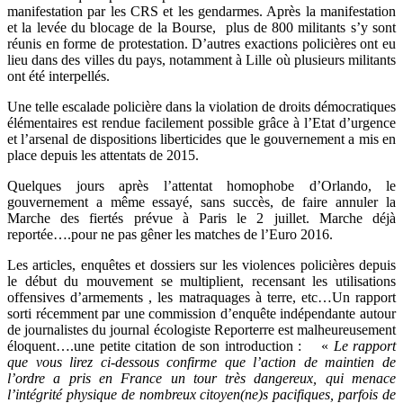
manifestation par les CRS et les gendarmes. Après la manifestation
et la levée du blocage de la Bourse, plus de 800 militants s’y sont
réunis en forme de protestation. D’autres exactions policières ont eu
lieu dans des villes du pays, notamment à Lille où plusieurs militants
ont été interpellés.
Une telle escalade policière dans la violation de droits démocratiques
élémentaires est rendue facilement possible grâce à l’Etat d’urgence
et l’arsenal de dispositions liberticides que le gouvernement a mis en
place depuis les attentats de 2015.
Quelques jours après l’attentat homophobe d’Orlando, le
gouvernement a même essayé, sans succès, de faire annuler la
Marche des fiertés prévue à Paris le 2 juillet. Marche déjà
reportée….pour ne pas gêner les matches de l’Euro 2016.
Les articles, enquêtes et dossiers sur les violences policières depuis
le début du mouvement se multiplient, recensant les utilisations
offensives d’armements , les matraquages à terre, etc…Un rapport
sorti récemment par une commission d’enquête indépendante autour
de journalistes du journal écologiste Reporterre est malheureusement
éloquent….une petite citation de son introduction : «
Le rapport
que vous lirez ci-dessous confirme que l’action de maintien de
l’ordre a pris en France un tour très dangereux, qui menace
l’intégrité physique de nombreux citoyen(ne)s pacifiques, parfois de