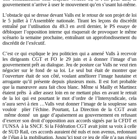
gouvernement n’arrive à user le mouvement qu’en s’usant lui-même.
L’obstacle qui se dresse devant Valls est le retour de son projet de loi
le 5 juillet à l’Assemblée nationale. Tirant les leçons du discrédit
entraîné par l’utilisation du 49.3 en avril dernier, le PS essaye de
débloquer l’opposition interne qui risquerait de provoquer le même
scénario la semaine prochaine, entraînant un approfondissement du
discrédit de l’exécutif.
C’est ce qui explique le jeu politicien qui a amené Valls à recevoir
les dirigeants CGT et FO le 29 juin et à donner l’image d’un
gouvernement prêt au dialogue. Jeu de posture car Valls ne veut rien
négocier sur le fond de sa loi. Le seul but était de montrer que
l’ouverture était de son côté, voulant améliorer l’image hautaine et
arrogante qu’il présente depuis plusieurs mois. Il est fort probable
que la manœuvre aura fait chou blanc. Même si Mailly et Martinez
étaient prêts à aller assez loin en ne mettant plus en avant le retrait
de la loi qui est pourtant le mot d’ordre de l’Intersyndicale, cela
n’aura servi à rien …Valls veut donner l’image de la souplesse sans
vouloir plier l’échine. Pourtant, La Direction de la CGT avait
même donné un gage d’apaisement au gouvernement en refusant
d’exercer son droit d’opposition aux accords signés par la CFDT et
l’UNSA à la SNCF. Si la Fédération CGT avait joint sa voix à celle
de SUD Rail, ces accords auraient été nuls et non avenus, redonnant
de l’élan à la mobilisation. Jusqu’ici tout ce jeu de rôle n’a pas réussi