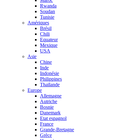
Maroc
Rwanda
Soudan
Tunisie
Amériques
Brésil
Chili
Equateur
Mexique
USA
Asie
Chine
Inde
Indonésie
Philippines
Thaïlande
Europe
Allemagne
Autriche
Bosnie
Danemark
Etat espagnol
France
Grande-Bretagne
Grèce