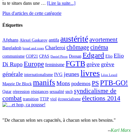
tu te situes dans une …
[Lire la suite...]
Plus d'articles de cette catégorie
Étiquettes
austérité
avortement
Afghans
antifa
Alexeï Gaskarov
chômage
cinéma
Charleroi
Bangladesh
bread and roses
Edgard
Elio
communisme
COP21
CPAS
Doosan
Elio
Daniel Piron
FGTB
Europe
Di Rupo
grève
grève
feminisme
livres
générale
jeunes
IVG
internationalisme
Léon Lesoil
manifs
PTB-GO!
PS
Mons
podemos
Maggie De Block
syndicalisme de
Qatar
répression
résistances
sexualité
sncb
combat
élections 2014
transition
TTIP
viol
écosocialisme
"De chacun selon ses capacités, à chacun selon ses besoins."
--
Karl Marx