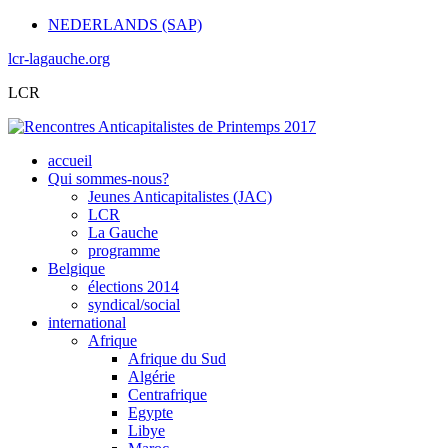
NEDERLANDS (SAP)
lcr-lagauche.org
LCR
accueil
Qui sommes-nous?
Jeunes Anticapitalistes (JAC)
LCR
La Gauche
programme
Belgique
élections 2014
syndical/social
international
Afrique
Afrique du Sud
Algérie
Centrafrique
Egypte
Libye