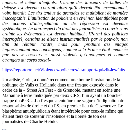
mineurs et même d’enfants. L’usage des lanceurs de balles de
défense est devenu courant alors qu’il devrait être exceptionnel,
voire interdit. Les tirs tendus de grenades se multiplient de manière
inacceptable. L’utilisation de policiers en civil non identifiables pour
des actions d’interpellation ou de répression est devenue
systématique. Le non-respect du droit des journalistes à couvrir sans
crainte les événements est devenu habituel…[Parmi des policiers
interrogés],
certains se disent instrumentalisés par le pouvoir, non
afin de rétablir l’ordre, mais pour produire des images
impressionnant nos concitoyens, comme si la France était menacée
par des « casseurs » aussi violents qu’anonymes et comme
étrangers au corps social
»
https://reporterre.net/Violences-policieres-le-rapport-qui-dit-les-faits
Un artiste, Goin, a donné récemment une bonne illustration de la
politique de Valls et Hollande dans une fresque exposée dans le
cadre de la « Street Art Fest » de Grenoble, mettant en scène une
Marianne à terre matraquée par deux CRS, l’un ayant un bouclier
frappé du 49.3….La fresque a entraîné une vague d’indignation de
responsables de droite et du PS, en premier lieu de Cazeneuve. Le
blasphème antirépublicain étant intolérable pour ceux-là même qui
étaient fiers de soutenir l’insolence et la liberté de ton des
journalistes de Charlie Hebdo.