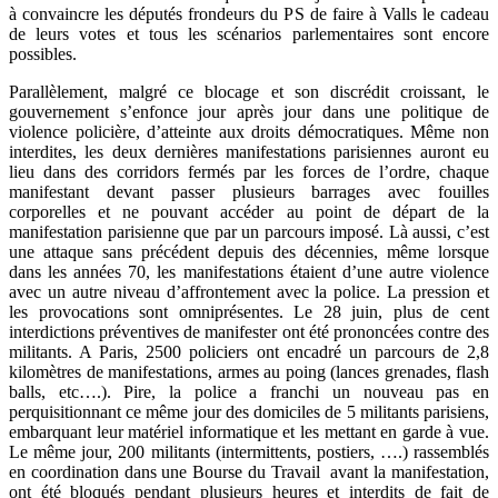
à convaincre les députés frondeurs du PS de faire à Valls le cadeau
de leurs votes et tous les scénarios parlementaires sont encore
possibles.
Parallèlement, malgré ce blocage et son discrédit croissant, le
gouvernement s’enfonce jour après jour dans une politique de
violence policière, d’atteinte aux droits démocratiques. Même non
interdites, les deux dernières manifestations parisiennes auront eu
lieu dans des corridors fermés par les forces de l’ordre, chaque
manifestant devant passer plusieurs barrages avec fouilles
corporelles et ne pouvant accéder au point de départ de la
manifestation parisienne que par un parcours imposé. Là aussi, c’est
une attaque sans précédent depuis des décennies, même lorsque
dans les années 70, les manifestations étaient d’une autre violence
avec un autre niveau d’affrontement avec la police. La pression et
les provocations sont omniprésentes. Le 28 juin, plus de cent
interdictions préventives de manifester ont été prononcées contre des
militants. A Paris, 2500 policiers ont encadré un parcours de 2,8
kilomètres de manifestations, armes au poing (lances grenades, flash
balls, etc….). Pire, la police a franchi un nouveau pas en
perquisitionnant ce même jour des domiciles de 5 militants parisiens,
embarquant leur matériel informatique et les mettant en garde à vue.
Le même jour, 200 militants (intermittents, postiers, ….) rassemblés
en coordination dans une Bourse du Travail avant la manifestation,
ont été bloqués pendant plusieurs heures et interdits de fait de