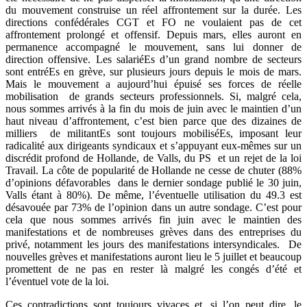
du mouvement construise un réel affrontement sur la durée. Les
directions confédérales CGT et FO ne voulaient pas de cet
affrontement prolongé et offensif. Depuis mars, elles auront en
permanence accompagné le mouvement, sans lui donner de
direction offensive. Les salariéEs d’un grand nombre de secteurs
sont entréEs en grève, sur plusieurs jours depuis le mois de mars.
Mais le mouvement a aujourd’hui épuisé ses forces de réelle
mobilisation de grands secteurs professionnels. Si, malgré cela,
nous sommes arrivés à la fin du mois de juin avec le maintien d’un
haut niveau d’affrontement, c’est bien parce que des dizaines de
milliers de militantEs sont toujours mobiliséEs, imposant leur
radicalité aux dirigeants syndicaux et s’appuyant eux-mêmes sur un
discrédit profond de Hollande, de Valls, du PS et un rejet de la loi
Travail. La côte de popularité de Hollande ne cesse de chuter (88%
d’opinions défavorables dans le dernier sondage publié le 30 juin,
Valls étant à 80%). De même, l’éventuelle utilisation du 49.3 est
désavouée par 73% de l’opinion dans un autre sondage. C’est pour
cela que nous sommes arrivés fin juin avec le maintien des
manifestations et de nombreuses grèves dans des entreprises du
privé, notamment les jours des manifestations intersyndicales. De
nouvelles grèves et manifestations auront lieu le 5 juillet et beaucoup
promettent de ne pas en rester là malgré les congés d’été et
l’éventuel vote de la loi.
Ces contradictions sont toujours vivaces et, si l’on peut dire, le