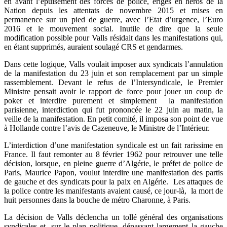
en avant l’épuisement des forces de police, érigés en héros de la
Nation depuis les attentats de novembre 2015 et mises en
permanence sur un pied de guerre, avec l’Etat d’urgence, l’Euro
2016 et le mouvement social. Inutile de dire que la seule
modification possible pour Valls résidait dans les manifestations qui,
en étant supprimés, auraient soulagé CRS et gendarmes.
Dans cette logique, Valls voulait imposer aux syndicats l’annulation
de la manifestation du 23 juin et son remplacement par un simple
rassemblement. Devant le refus de l’Intersyndicale, le Premier
Ministre pensait avoir le rapport de force pour jouer un coup de
poker et interdire purement et simplement la manifestation
parisienne, interdiction qui fut prononcée le 22 juin au matin, la
veille de la manifestation. En petit comité, il imposa son point de vue
à Hollande contre l’avis de Cazeneuve, le Ministre de l’Intérieur.
L’interdiction d’une manifestation syndicale est un fait rarissime en
France. Il faut remonter au 8 février 1962 pour retrouver une telle
décision, lorsque, en pleine guerre d’Algérie, le préfet de police de
Paris, Maurice Papon, voulut interdire une manifestation des partis
de gauche et des syndicats pour la paix en Algérie. Les attaques de
la police contre les manifestants avaient causé, ce jour-là, la mort de
huit personnes dans la bouche de métro Charonne, à Paris.
La décision de Valls déclencha un tollé général des organisations
syndicales et, sur le plan politique, dépassant largement la gauche