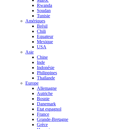
Maroc
Rwanda
Soudan
Tunisie
Amériques
Brésil
Chili
Equateur
Mexique
USA
Asie
Chine
Inde
Indonésie
Philippines
Thaïlande
Europe
Allemagne
Autriche
Bosnie
Danemark
Etat espagnol
France
Grande-Bretagne
Grèce