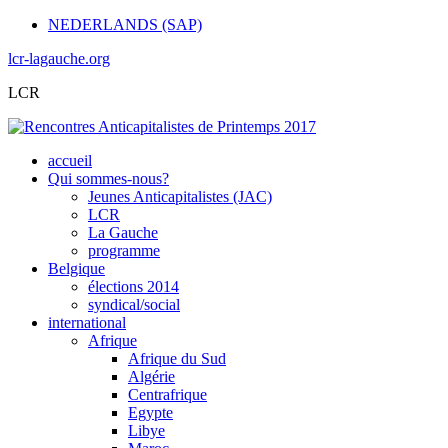
NEDERLANDS (SAP)
lcr-lagauche.org
LCR
accueil
Qui sommes-nous?
Jeunes Anticapitalistes (JAC)
LCR
La Gauche
programme
Belgique
élections 2014
syndical/social
international
Afrique
Afrique du Sud
Algérie
Centrafrique
Egypte
Libye