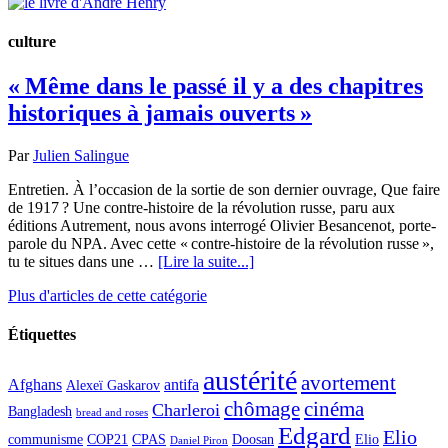
culture
« Même dans le passé il y a des chapitres
historiques à jamais ouverts »
Par
Julien Salingue
Entretien. À l’occasion de la sortie de son dernier ouvrage, Que faire
de 1917 ? Une contre-histoire de la révolution russe, paru aux
éditions Autrement, nous avons interrogé Olivier Besancenot, porte-
parole du NPA. Avec cette « contre-histoire de la révolution russe »,
tu te situes dans une …
[Lire la suite...]
Plus d'articles de cette catégorie
Étiquettes
austérité
avortement
Afghans
antifa
Alexeï Gaskarov
chômage
cinéma
Charleroi
Bangladesh
bread and roses
Edgard
Elio
communisme
COP21
CPAS
Doosan
Elio
Daniel Piron