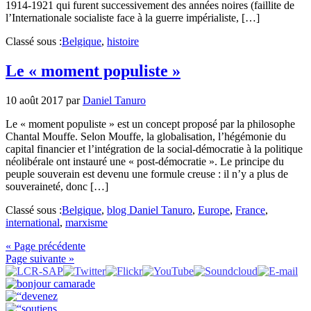
1914-1921 qui furent successivement des années noires (faillite de
l’Internationale socialiste face à la guerre impérialiste, […]
Classé sous :
Belgique
,
histoire
Le « moment populiste »
10 août 2017
par
Daniel Tanuro
Le « moment populiste » est un concept proposé par la philosophe
Chantal Mouffe. Selon Mouffe, la globalisation, l’hégémonie du
capital financier et l’intégration de la social-démocratie à la politique
néolibérale ont instauré une « post-démocratie ». Le principe du
peuple souverain est devenu une formule creuse : il n’y a plus de
souveraineté, donc […]
Classé sous :
Belgique
,
blog Daniel Tanuro
,
Europe
,
France
,
international
,
marxisme
« Page précédente
Page suivante »