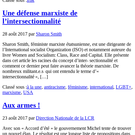
Classé sous :
Irak
Une défense marxiste de
l’intersectionnalité
28 août 2017
par
Sharon Smith
Sharon Smith, féministe marxiste étatsunienne, est une dirigeante de
l’International socialist Organization (ISO) et notamment auteure du
livre Women and Socialism: Class, Race and Capital. Elle présente
dans cet article les racines du concept d’inter- sectionnalité et
comment ce dernier peut faire avancer la théorie marxiste. De
nombreux militant.e.s qui ont entendu le terme d’«
intersectionnalité », […]
Classé sous :
à la une
,
antiracisme
,
féminisme
,
international
,
LGBT+
,
marxisme
,
USA
Aux armes !
23 août 2017
par
Direction Nationale de la LCR
Avec son « Accord d’été » le gouvernement Michel tente de trouver
un nouvel élan. Le résultat est une longue liste de propositions dans