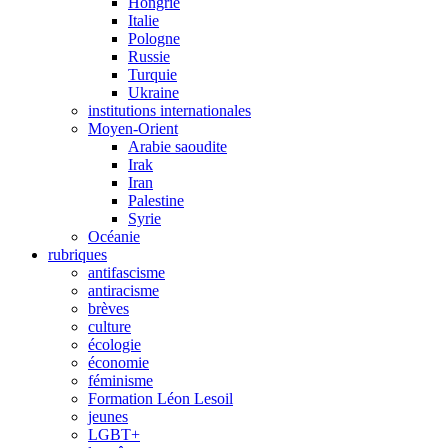
Hongrie
Italie
Pologne
Russie
Turquie
Ukraine
institutions internationales
Moyen-Orient
Arabie saoudite
Irak
Iran
Palestine
Syrie
Océanie
rubriques
antifascisme
antiracisme
brèves
culture
écologie
économie
féminisme
Formation Léon Lesoil
jeunes
LGBT+