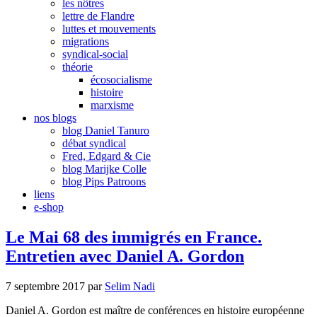
les nôtres
lettre de Flandre
luttes et mouvements
migrations
syndical-social
théorie
écosocialisme
histoire
marxisme
nos blogs
blog Daniel Tanuro
débat syndical
Fred, Edgard & Cie
blog Marijke Colle
blog Pips Patroons
liens
e-shop
Le Mai 68 des immigrés en France.
Entretien avec Daniel A. Gordon
7 septembre 2017
par
Selim Nadi
Daniel A. Gordon est maître de conférences en histoire européenne