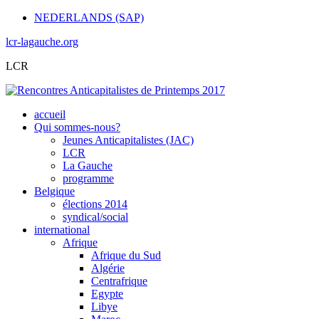
NEDERLANDS (SAP)
lcr-lagauche.org
LCR
accueil
Qui sommes-nous?
Jeunes Anticapitalistes (JAC)
LCR
La Gauche
programme
Belgique
élections 2014
syndical/social
international
Afrique
Afrique du Sud
Algérie
Centrafrique
Egypte
Libye