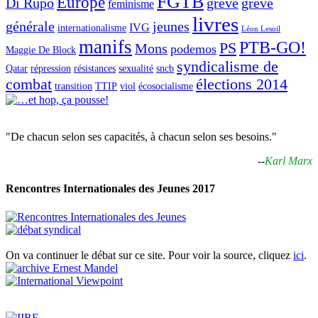
FGTB
Europe
Di Rupo
grève
grève
feminisme
livres
générale
jeunes
IVG
internationalisme
Léon Lesoil
manifs
PTB-GO!
PS
Mons
podemos
Maggie De Block
syndicalisme de
Qatar
répression
résistances
sexualité
sncb
combat
élections 2014
transition
TTIP
viol
écosocialisme
"De chacun selon ses capacités, à chacun selon ses besoins."
--
Karl Marx
Rencontres Internationales des Jeunes 2017
On va continuer le débat sur ce site. Pour voir la source, cliquez
ici
.