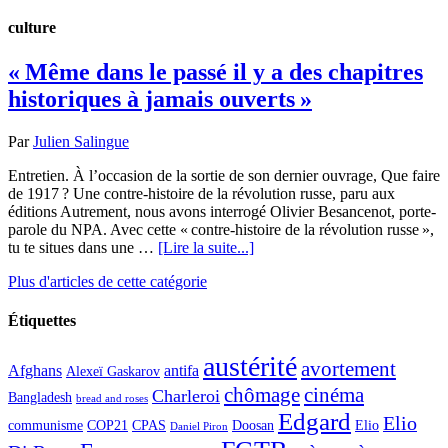
culture
« Même dans le passé il y a des chapitres
historiques à jamais ouverts »
Par
Julien Salingue
Entretien. À l’occasion de la sortie de son dernier ouvrage, Que faire
de 1917 ? Une contre-histoire de la révolution russe, paru aux
éditions Autrement, nous avons interrogé Olivier Besancenot, porte-
parole du NPA. Avec cette « contre-histoire de la révolution russe »,
tu te situes dans une …
[Lire la suite...]
Plus d'articles de cette catégorie
Étiquettes
austérité
avortement
Afghans
antifa
Alexeï Gaskarov
chômage
cinéma
Charleroi
Bangladesh
bread and roses
Edgard
Elio
communisme
COP21
CPAS
Doosan
Elio
Daniel Piron