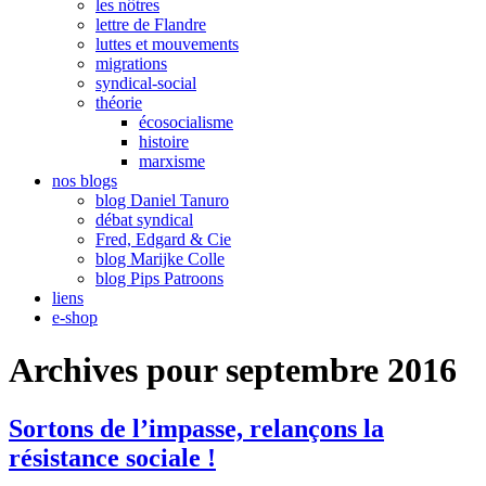
les nôtres
lettre de Flandre
luttes et mouvements
migrations
syndical-social
théorie
écosocialisme
histoire
marxisme
nos blogs
blog Daniel Tanuro
débat syndical
Fred, Edgard & Cie
blog Marijke Colle
blog Pips Patroons
liens
e-shop
Archives pour septembre 2016
Sortons de l’impasse, relançons la
résistance sociale !