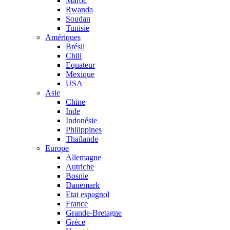
Maroc
Rwanda
Soudan
Tunisie
Amériques
Brésil
Chili
Equateur
Mexique
USA
Asie
Chine
Inde
Indonésie
Philippines
Thaïlande
Europe
Allemagne
Autriche
Bosnie
Danemark
Etat espagnol
France
Grande-Bretagne
Grèce