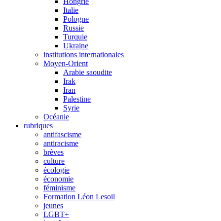
Hongrie
Italie
Pologne
Russie
Turquie
Ukraine
institutions internationales
Moyen-Orient
Arabie saoudite
Irak
Iran
Palestine
Syrie
Océanie
rubriques
antifascisme
antiracisme
brèves
culture
écologie
économie
féminisme
Formation Léon Lesoil
jeunes
LGBT+