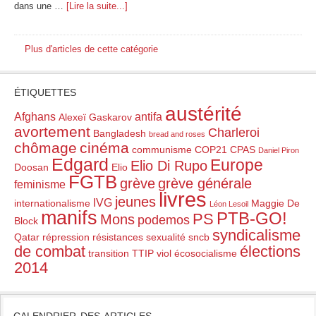
dans une …
[Lire la suite...]
Plus d'articles de cette catégorie
ÉTIQUETTES
austérité
Afghans
antifa
Alexeï Gaskarov
avortement
Charleroi
Bangladesh
bread and roses
chômage
cinéma
communisme
COP21
CPAS
Daniel Piron
Edgard
Europe
Elio Di Rupo
Doosan
Elio
FGTB
grève
grève générale
feminisme
livres
jeunes
IVG
internationalisme
Maggie De
Léon Lesoil
manifs
PTB-GO!
PS
Mons
podemos
Block
syndicalisme
Qatar
répression
résistances
sexualité
sncb
de combat
élections
transition
TTIP
viol
écosocialisme
2014